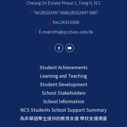
Cheung On Estate Phase 1, Tsing Yi, N.T.
Tel:
(852)2497 5688,(852)2497 5887
Fax:
2433 6598
E-mail:
info@qcobass.edu.hk
Student Achievements
Learning and Teaching
Student Development
School Stakeholders
School Information
NCS Students School Support Summary
為非華語學生提供的教育支援 學校支援摘要