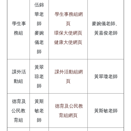
伍錦
華老
學生事務組網
學生事
師
頁
麥婉儀老師、
務組
麥婉
環保大使網頁
黃嘉俊老師
儀老
健康大使網頁
師
黃翠
課外活
課外活動組網
琼老
黃翠瓊老師
動組
頁
師
德育及
黃斯
德育及公民教
公民教
敏老
黃斯敏老師
育組網頁
育組
師