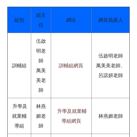
組主
組別
網址
網頁負責人
任
伍啟
明老
伍啟明老師
師
訓輔組
訓輔組網頁
萬美美老師、
萬美
呂諾妍老師
美老
師
升學及
林燕
升學及就業輔
就業輔
媚老
林燕媚老師
導組網頁
導組
師