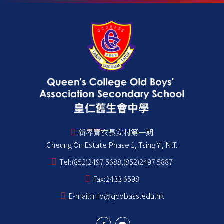
新界青衣長安村第一期
Cheung On Estate Phase 1, Tsing Yi, N.T.
Tel:
(852)2497 5688,(852)2497 5887
Fax:
2433 6598
E-mail:
info@qcobass.edu.hk