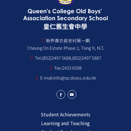
新界青衣長安村第一期
Cheung On Estate Phase 1, Tsing Yi, N.T.
Tel:
(852)2497 5688,(852)2497 5887
Fax:
2433 6598
E-mail:
info@qcobass.edu.hk
Student Achievements
Learning and Teaching