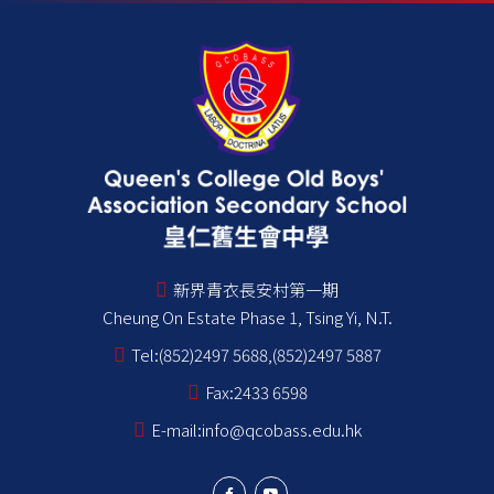
新界青衣長安村第一期
Cheung On Estate Phase 1, Tsing Yi, N.T.
Tel:
(852)2497 5688,(852)2497 5887
Fax:
2433 6598
E-mail:
info@qcobass.edu.hk