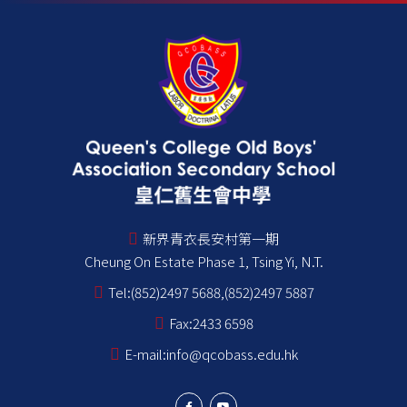
新界青衣長安村第一期
Cheung On Estate Phase 1, Tsing Yi, N.T.
Tel:
(852)2497 5688,(852)2497 5887
Fax:
2433 6598
E-mail:
info@qcobass.edu.hk