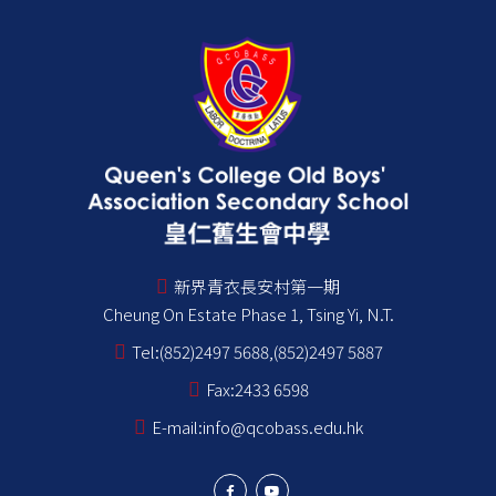
新界青衣長安村第一期
Cheung On Estate Phase 1, Tsing Yi, N.T.
Tel:
(852)2497 5688,(852)2497 5887
Fax:
2433 6598
E-mail:
info@qcobass.edu.hk