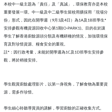
本校中一級主題為「責任」及「真誠」，環保教育亦是本校
重要發展一環。中一級及中二級學生留校用膳採用「現場分
份」形式，因此在開學週（9月3及4日）為1A及1B班學生*
安排參觀有機資源回收中心第1期(O·PARK1)。目的在於讓
學生了解香港廚餘源頭分類及有機耕種的情況，加強環境保
育及對珍惜資源、糧食安全的重視。
註*：因行政考量，未能於開學週為1C及1D班學生安排參
觀，將於稍後安排。
學生觀賞廚餘處理影片，以第一身視角，了解食物為重要資
源，需多作珍惜。
學生細心聆聽導賞員的講解，學習廚餘的正確收集方式。