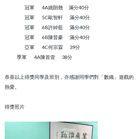
冠軍 4A姚朗翹 滿分40分
冠軍 5C歐智軒 滿分40分
冠軍 6B許綽藍 滿分40分
冠軍 6B陳晉豪 滿分40分
亞軍 4C何宗霖 39分
季軍 4A陳首壹 38分
恭喜以上得獎同學及班別，亦感謝同學們對「數織」遊戲的
熱愛。
得獎照片