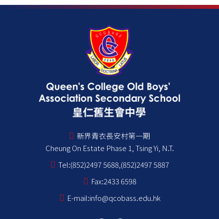
新界青衣長安村第一期
Cheung On Estate Phase 1, Tsing Yi, N.T.
Tel:
(852)2497 5688,(852)2497 5887
Fax:
2433 6598
E-mail:
info@qcobass.edu.hk