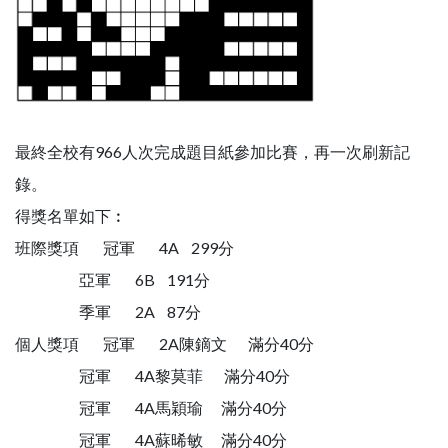
最終全校有966人次完成題目紙參加比賽，再一次刷新記
錄。
得獎名單如下︰
班際獎項 冠軍 4A 299分
亞軍 6B 191分
季軍 2A 87分
個人獎項 冠軍 2A陳鏑文 滿分40分
冠軍 4A黎莫菲 滿分40分
冠軍 4A馬穎瑜 滿分40分
冠軍 4A蘇晞敏 滿分40分