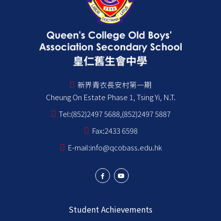
新界青衣長安村第一期
Cheung On Estate Phase 1, Tsing Yi, N.T.
Tel:
(852)2497 5688,(852)2497 5887
Fax:
2433 6598
E-mail:
info@qcobass.edu.hk
Student Achievements