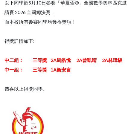
以下同學於5月10日參賽「華夏盃®」全國數學奧林匹克邀
請賽 2026 全國總決賽，
而本校所有參賽同學均獲得獎項！
得獎詳情如下:
中二組︰ 三等獎 2A周皓悅 2A曾凱晴 2A林瑋駿
中一組︰ 三等獎 1A衞安言
恭喜以上得獎同學。