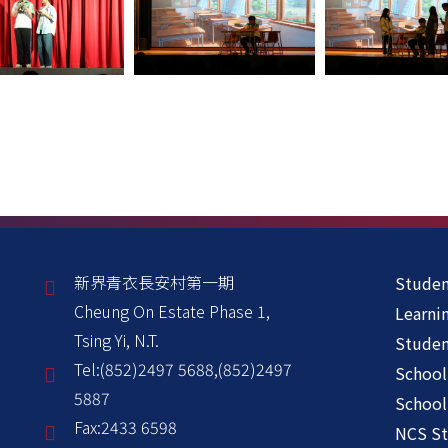
新界青衣長安村第一期
Studen
Cheung On Estate Phase 1,
Learni
Tsing Yi, N.T.
Stude
Tel:
(852)2497 5688,(852)2497
School
5887
School
Fax:
2433 6598
NCS St